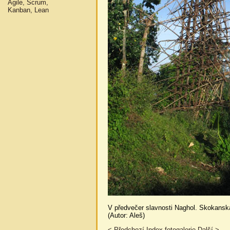
Agile, Scrum,
Kanban, Lean
V předvečer slavnosti Naghol. Skokanská
(Autor: Aleš)
< Předchozí
Index fotogalerie
Další >