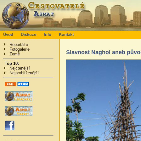
Úvod
Diskuze
Info
Kontakt
Reportáže
Fotogalerie
Slavnost Naghol aneb původ
Země
Top 10:
Nejčtenější
Nejprohlíženější