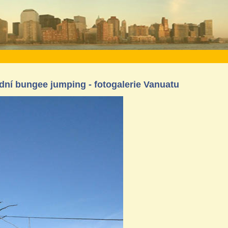
ní bungee jumping - fotogalerie Vanuatu