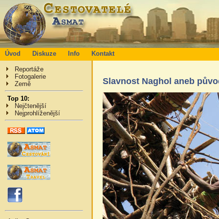
Úvod
Diskuze
Info
Kontakt
Reportáže
Fotogalerie
Slavnost Naghol aneb původ
Země
Top 10:
Nejčtenější
Nejprohlíženější