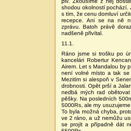
piv. Zkoušíme z něj dost
shodou okolností pochází. 
s tím, že cenu domluví urč
recepce. Ani se na ně n
zprávu. Batoh právě doraz
nadšeně přivítal.
11.1.
Ráno jsme si trošku po ún
kancelári Robertur Kenca
Airem. Let s Mandalou by 
není volné místo a tak s
Mezitím si alespoň v Sene
drobnosti. Opět prší a Jal
nedbá mých rad obětovat
pěšky. Na posledních 500m
5000Rs, ale my usuzujeme, 
To byla možná chyba, pro
ve 2 ráno, a už nemůžu us
se projít a případně dát n
5500Rs.