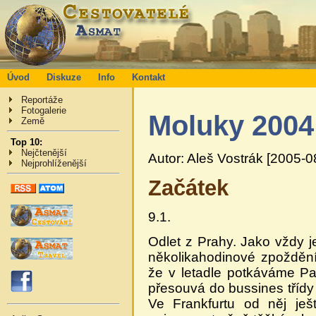
Úvod
Diskuze
Info
Kontakt
Reportáže
Fotogalerie
Moluky 2004
Země
Top 10:
Nejčtenější
Autor: Aleš Vostrák [2005-0
Nejprohlíženější
Začátek
9.1.
Odlet z Prahy. Jako vždy 
několikahodinové zpoždění 
že v letadle potkáváme P
přesouvá do bussines třídy
Ve Frankfurtu od něj ješ