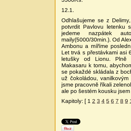
12.1.
Odhlašujeme se z Delimy
potvrdit Pavlovu letenku
jedeme nazpátek aut
maily(5000/30min.). Od Ale
Ambonu a míříme poslední
Let trvá s přestávkami asi
letušky od Lionu. Plně 
Makasaru k tomu, abychom 
se pokaždé skládala z bo
už čokoládou, vanilkovým
jsme pracovně říkali zeleno
ale po šestém kousku jsem s
Kapitoly: [ 1
2
3
4
5
6
7
8
9