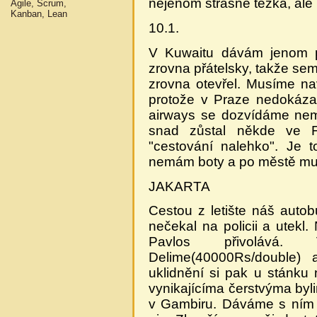
nejenom strašně těžká, ale 
Agile, Scrum,
Kanban, Lean
10.1.
V Kuwaitu dávám jenom pá
zrovna přátelsky, takže sem
zrovna otevřel. Musíme na
protože v Praze nedokázal
airways se dozvídáme nemi
snad zůstal někde ve Fr
"cestování nalehko". Je 
nemám boty a po městě mus
JAKARTA
Cestou z letište náš auto
nečekal na policii a utekl
Pavlos přivolává
Delime(40000Rs/double) 
uklidnění si pak u stánku
vynikajícíma čerstvýma by
v Gambiru. Dáváme s ním d