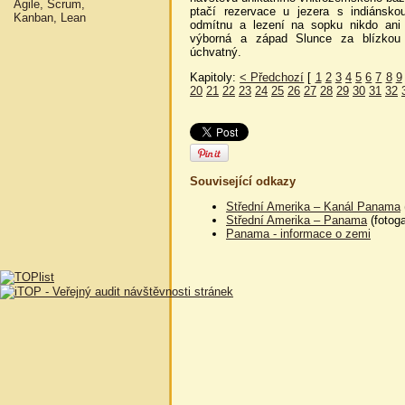
Agile, Scrum,
ptačí rezervace u jezera s indiánsko
Kanban, Lean
odmítnu a lezení na sopku nikdo ani 
výborná a západ Slunce za blízkou 
úchvatný.
Kapitoly:
< Předchozí
[
1
2
3
4
5
6
7
8
9
20
21
22
23
24
25
26
27
28
29
30
31
32
Související odkazy
Střední Amerika – Kanál Panama
Střední Amerika – Panama
(fotoga
Panama - informace o zemi