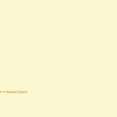
ign by
KamData
[
Privacy
]