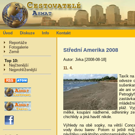
Úvod
Diskuze
Info
Kontakt
Reportáže
Fotogalerie
Střední Amerika 2008
Země
Autor: Jirka [2008-08-18]
Top 10:
Nejčtenější
11. 4.
Nejprohlíženější
Taxík na
odveze d
sušenkam
ale ani 
Petrogl
zastávk
mládežni
pláž. Vy
mělké, koupání nádherné, odřeninky ze s
chichlidy a jiná havěť nikde.
Výhledy na obě sopky, na větší Conce
vody dvou barev. Potom si ještě můj
návštěvu unikátního vnitrozemského b