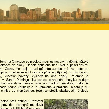
 ferry na Omotepe se proplete mezi usměvavými dětmi, nějaké
okonce do školy. Ospalá opuštěná říční pláž s posezónními
i. Ostrov lze projet snad místním autobuse či na motorce,
vopruz s auťákem není drahý a příliš nepříjemný, v tom horku.
yfy, kravské povozy, výhledy na obě sopky. Příjemná je
a v Santo Domingo. Na terase půvabného hotýlku hoduje
cká holandská dvojice, rybě a džusíkům neodolám také. A
padá hodně karibsky a je upravená a prázdná. Jezero je tu
ilnice se propláchnou, foťák to přežil, sladkovodní žraloci,
pcion přes džungli. Rozhraní
 průvodce nenechá rozmluvit
azénu na STUDENÉM prameni a