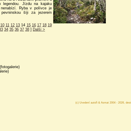
u legendou. Jízdu na kajaku
nenabízí. Ryba v polívce je
pevninskou šíji za jezerem
10
11
12
13
14
15
16
17
18
19
33
34
35
36
37
38
]
Další >
(fotogalerie)
lerie)
(c) Uvedení autoři & Asmat 2004 - 2026, des