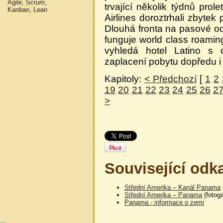
Agile, Scrum,
trvající několik týdnů pro
Kanban, Lean
Airlines doroztrhali zbytek
Dlouhá fronta na pasové od
funguje world class roamin
vyhledá hotel Latino s 
zaplacení pobytu dopředu 
Kapitoly:
< Předchozí
[
1
2
19
20
21
22
23
24
25
26
2
>
Související odk
Střední Amerika – Kanál Panama
Střední Amerika – Panama
(fotoga
Panama - informace o zemi