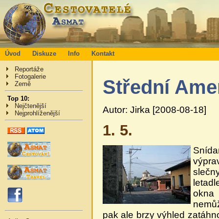
Úvod
Diskuze
Info
Kontakt
Reportáže
Fotogalerie
Střední Ame
Země
Top 10:
Nejčtenější
Autor: Jirka [2008-08-18]
Nejprohlíženější
1. 5.
Snídan
výpra
slečn
letad
okna
nemůž
pak ale brzy výhled zatáhn