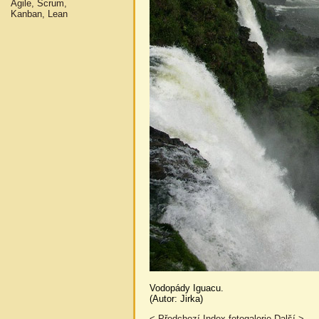
Agile, Scrum,
Kanban, Lean
Vodopády Iguacu.
(Autor: Jirka)
< Předchozí
Index fotogalerie
Další >