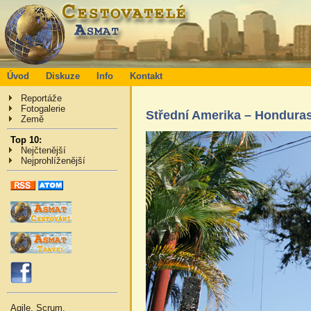
Úvod
Diskuze
Info
Kontakt
Reportáže
Fotogalerie
Střední Amerika – Hondura
Země
Top 10:
Nejčtenější
Nejprohlíženější
Agile, Scrum,