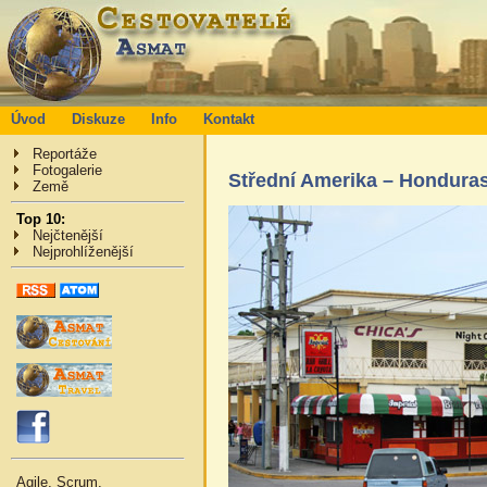
Úvod
Diskuze
Info
Kontakt
Reportáže
Fotogalerie
Střední Amerika – Hondura
Země
Top 10:
Nejčtenější
Nejprohlíženější
Agile, Scrum,