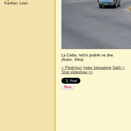
Kanban, Lean
La Ceiba, noční podnik ve dne.
(Autor: Jirka)
< Předchozí
Index fotogalerie
Další >
Stop slideshow >>