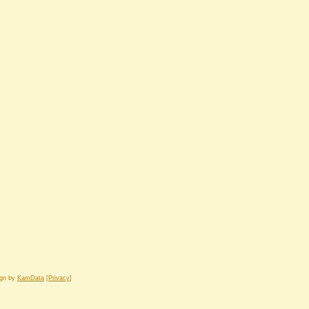
ign by
KamData
[
Privacy
]