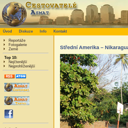
Úvod
Diskuze
Info
Kontakt
Reportáže
Fotogalerie
Střední Amerika – Nikaragu
Země
Top 10:
Nejčtenější
Nejprohlíženější