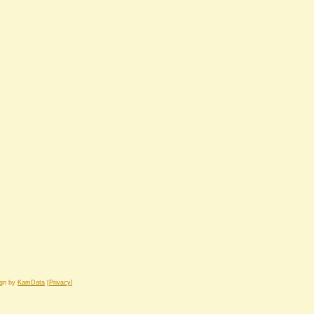
ign by
KamData
[
Privacy
]