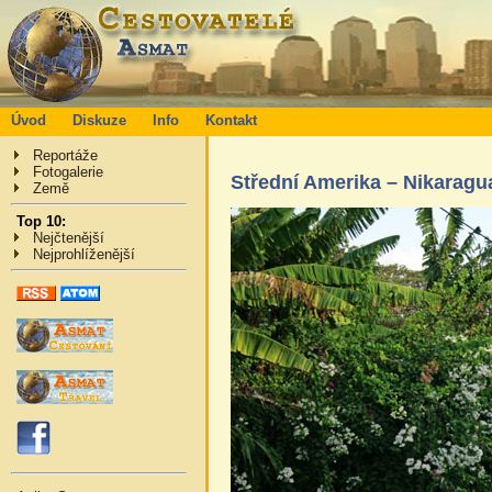
Úvod
Diskuze
Info
Kontakt
Reportáže
Fotogalerie
Střední Amerika – Nikaragu
Země
Top 10:
Nejčtenější
Nejprohlíženější