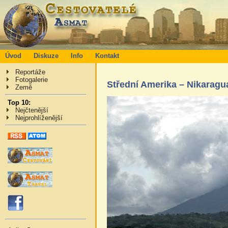
Úvod
Diskuze
Info
Kontakt
Reportáže
Fotogalerie
Střední Amerika – Nikaragu
Země
Top 10:
Nejčtenější
Nejprohlíženější