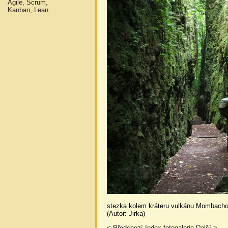
Agile, Scrum,
Kanban, Lean
stezka kolem kráteru vulkánu Mombacho
(Autor: Jirka)
< Předchozí
Index fotogalerie
Další >