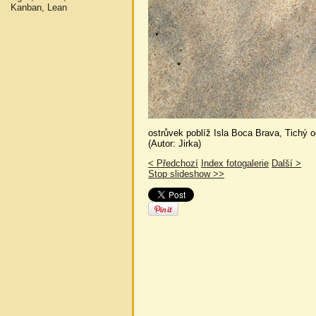
Kanban, Lean
ostrůvek poblíž Isla Boca Brava, Tichý 
(Autor: Jirka)
< Předchozí
Index fotogalerie
Další >
Stop slideshow >>