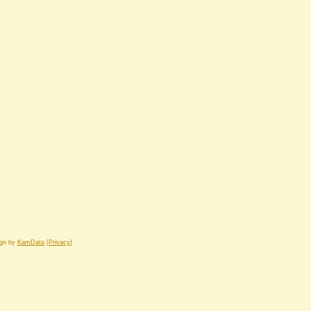
ign by
KamData
[
Privacy
]