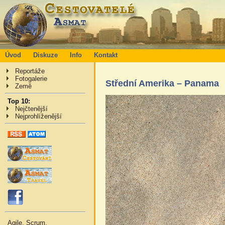
Úvod
Diskuze
Info
Kontakt
Reportáže
Fotogalerie
Střední Amerika – Panama
Země
Top 10:
Nejčtenější
Nejprohlíženější
Agile, Scrum,