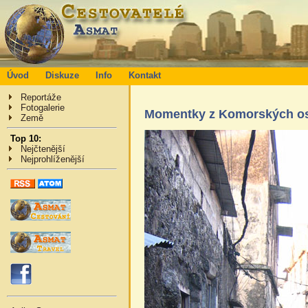
Úvod
Diskuze
Info
Kontakt
Reportáže
Fotogalerie
Momentky z Komorských o
Země
Top 10:
Nejčtenější
Nejprohlíženější