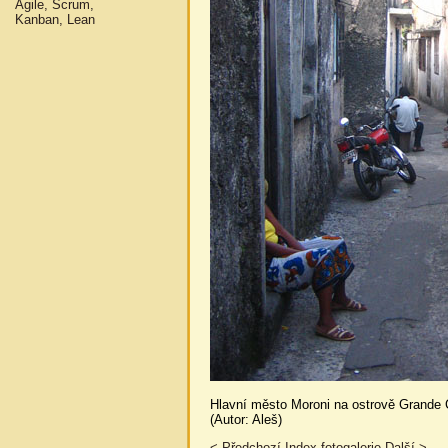
Agile, Scrum,
Kanban, Lean
Hlavní město Moroni na ostrově Grande
(Autor: Aleš)
< Předchozí
Index fotogalerie
Další >