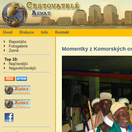
Úvod
Diskuze
Info
Kontakt
Reportáže
Fotogalerie
Momentky z Komorských o
Země
Top 10:
Nejčtenější
Nejprohlíženější