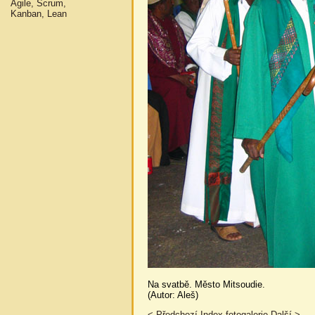
Agile, Scrum,
Kanban, Lean
Na svatbě. Město Mitsoudie.
(Autor: Aleš)
< Předchozí
Index fotogalerie
Další >