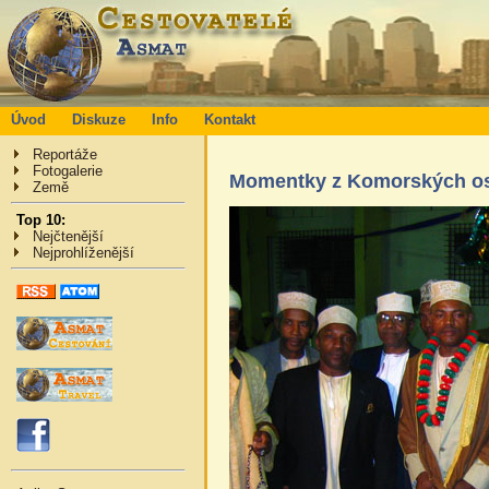
Úvod
Diskuze
Info
Kontakt
Reportáže
Fotogalerie
Momentky z Komorských o
Země
Top 10:
Nejčtenější
Nejprohlíženější