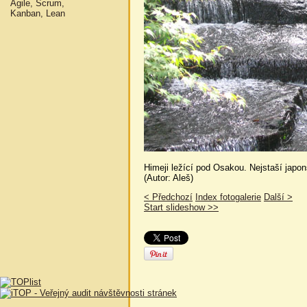
Agile, Scrum,
Kanban, Lean
Himeji ležící pod Osakou. Nejstaší japon
(Autor: Aleš)
< Předchozí
Index fotogalerie
Další >
Start slideshow >>