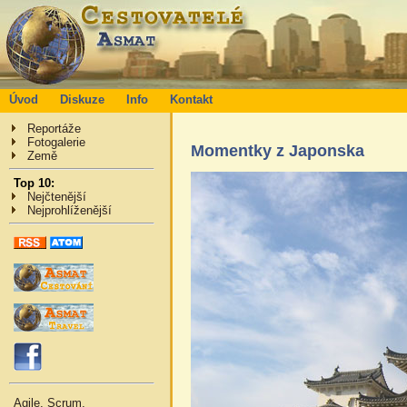
Úvod
Diskuze
Info
Kontakt
Reportáže
Fotogalerie
Momentky z Japonska
Země
Top 10:
Nejčtenější
Nejprohlíženější
Agile, Scrum,