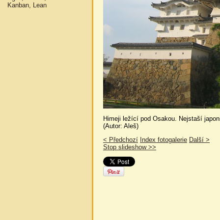
Kanban, Lean
Himeji ležící pod Osakou. Nejstaší japon
(Autor: Aleš)
< Předchozí
Index fotogalerie
Další >
Stop slideshow >>