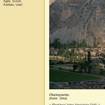
Agile, Scrum,
Kanban, Lean
Ollantaytambo.
(Autor: Jirka)
< Předchozí
Index fotogalerie
Další >