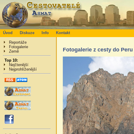
Úvod
Diskuze
Info
Kontakt
Reportáže
Fotogalerie
Fotogalerie z cesty do Peru
Země
Top 10:
Nejčtenější
Nejprohlíženější