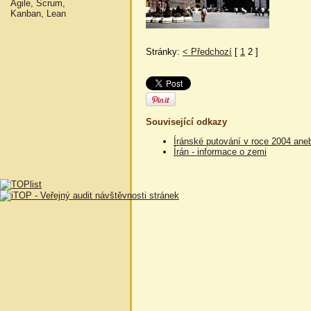
Agile, Scrum,
Kanban, Lean
Stránky:
< Předchozí
[
1
2 ]
Související odkazy
Íránské putování v roce 2004 an
Írán - informace o zemi