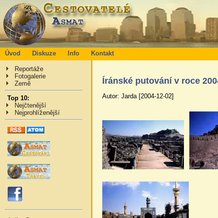
Úvod
Diskuze
Info
Kontakt
Reportáže
Fotogalerie
Íránské putování v roce 200
Země
Autor: Jarda [2004-12-02]
Top 10:
Nejčtenější
Nejprohlíženější