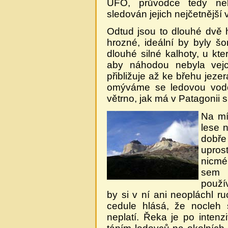
UFO, průvodce tedy nek
sledován jejich nejčetnější 
Odtud jsou to dlouhé dvě
hrozné, ideální by byly š
dlouhé silné kalhoty, u kt
aby náhodou nebyla vejc
přibližuje až ke břehu jeze
omýváme se ledovou vodo
větrno, jak má v Patagonii 
Na mí
lese 
dobře
upros
nicmé
sem 
použí
by si v ní ani neopláchl r
cedule hlásá, že nocleh 
neplatí. Řeka je po inten