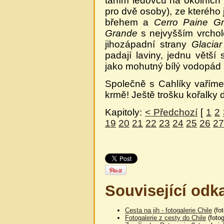
táním ledovců na okolních
pro dvě osoby), ze kterého
břehem a
Cerro Paine G
Grande
s nejvyšším vrch
jihozápadní strany
Glacia
padají laviny, jednu větš
jako mohutný bílý vodopád s
Společně s Cahlíky vaříme
krmě! Ještě trošku kořalky d
Kapitoly:
< Předchozí
[
1
2
19
20
21
22
23
24
25
26
27
Související odk
Cesta na jih - fotogalerie Chile
(fot
Fotogalerie z cesty do Chile
(fotog