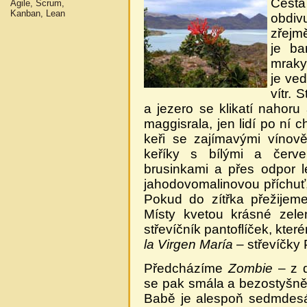
Cest
Agile, Scrum,
Kanban, Lean
obdiv
zřejm
je ba
mraky
je ve
vítr. 
a jezero se klikatí nahoru
maggisrala, jen lidí po ní 
keři se zajímavými vínov
keříky s bílými a červe
brusinkami a přes odpor 
jahodovomalinovou příchuť,
Pokud do zítřka přežijeme
Místy kvetou krásné zel
střevíčník pantoflíček, kter
la Virgen María
– střevíčky
Předcházíme
Zombie
– z d
se pak smála a bezostyšně s
Babě je alespoň sedmdesát,