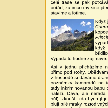
celé trase se pak potkává
pořád, zatímco my sice jdem
stavíme a fotíme.
Když j
Cuern
kopce
Princi
vypad
když 
břidli
Vypadá to hodně zajímavě.
Asi v jednu přicházíme
přímo pod Rohy. Obědváme
v hospodě si dáváme drahé
poznámky kamarádů na t
tady inkriminovanou babu 
náleží. Dává, ale nerada 
hůl), zkouší, zda bych jí j
plují bílé mraky roztodivný