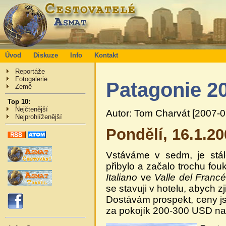
Úvod
Diskuze
Info
Kontakt
Reportáže
Fotogalerie
Patagonie 2
Země
Top 10:
Nejčtenější
Autor: Tom Charvát [2007-0
Nejprohlíženější
Pondělí, 16.1.2
Vstáváme v sedm, je stál
přibylo a začalo trochu fo
Italiano
ve
Valle del Franc
se stavuji v hotelu, abych z
Dostávám prospekt, ceny js
za pokojík 200-300 USD na