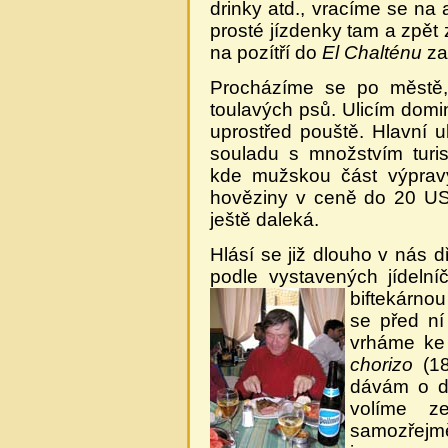
drinky atd., vracíme se na
prosté jízdenky tam a zpět
na pozítří do
El Chalténu
za
Procházíme se po městě,
toulavých psů. Ulicím domi
uprostřed pouště. Hlavní u
souladu s množstvím turi
kde mužskou část výpravy
hověziny v ceně do 20 US
ještě daleká.
Hlásí se již dlouho v nás 
podle vystavených jídeln
biftekárnou
se před ní
vrháme ke
chorizo
(18
dávám o d
volíme ze
samozřejm