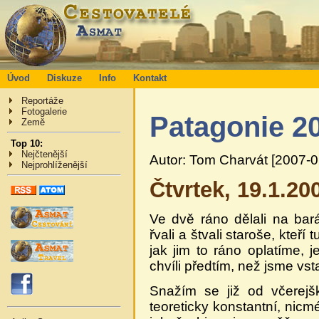
Úvod
Diskuze
Info
Kontakt
Reportáže
Fotogalerie
Patagonie 2
Země
Top 10:
Nejčtenější
Autor: Tom Charvát [2007-0
Nejprohlíženější
Čtvrtek, 19.1.20
Ve dvě ráno dělali na bará
řvali a štvali staroše, kteří 
jak jim to ráno oplatíme, je
chvíli předtím, než jsme vsta
Snažím se již od včerejška
teoreticky konstantní, nicm