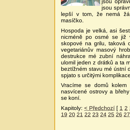
jsou opravd
jsou správn
lepší v tom, že nemá žá
masíčko.
Hospoda je velká, asi šest
nicméně po osmé se již v
skopové na grilu, taková 
vegetariánův masový hrob
destrukce mé zubní náhra
ulomil jeden z drátků a ta
beztížném stavu mé ústní du
spjato s určitými komplikac
Vracíme se domů kolem j
nasvícené ostrovy a břeh
se koní.
Kapitoly:
< Předchozí
[
1
2
19
20
21
22
23
24
25
26
27