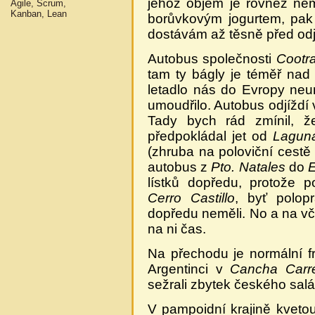
jehož objem je rovněž ne
Agile, Scrum,
Kanban, Lean
borůvkovým jogurtem, pak
dostávám až těsně před od
Autobus společnosti
Cootr
tam ty bágly je téměř nad l
letadlo nás do Evropy neu
umoudřilo. Autobus odjíždí 
Tady bych rád zmínil, ž
předpokládal jet od
Lagun
(zhruba na poloviční cest
autobus z
Pto. Natales
do
E
lístků dopředu, protože 
Cerro Castillo
, byť polopr
dopředu neměli. No a na vč
na ni čas.
Na přechodu je normální fr
Argentinci v
Cancha Carr
sežrali zbytek českého salá
V pampoidní krajině kvetou