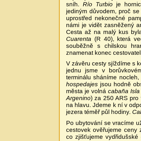
sníh.
Río Turbio
je hornic
jediným důvodem, proč se 
uprostřed nekonečné pamp
námi je vidět zasněžený 
Cesta až na malý kus byl
Cuarenta
(R 40), která ved
souběžně s chilskou hra
znamenat konec cestovatel
V závěru cesty sjíždíme s
jednu jsme v borůvkov
terminálu sháníme nocleh, 
hospedajes
jsou hodně obs
města je volná
cabaña Isla 
Argenino
) za 250 ARS pro 
na hlavu. Jdeme k ní v odp
jezera téměř půl hodiny.
Ca
Po ubytování se vracíme už
cestovek ověřujeme ceny 
co zjišťujeme vydřidušské