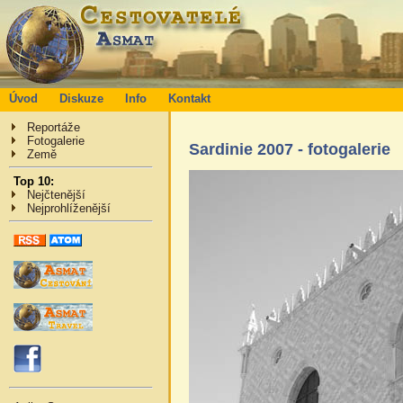
Úvod
Diskuze
Info
Kontakt
Reportáže
Fotogalerie
Sardinie 2007 - fotogalerie
Země
Top 10:
Nejčtenější
Nejprohlíženější