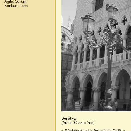
Agile, Scrum,
Kanban, Lean
Benátky.
(Autor: Charlie Yes)
< Předchozí
Index fotogalerie
Další >