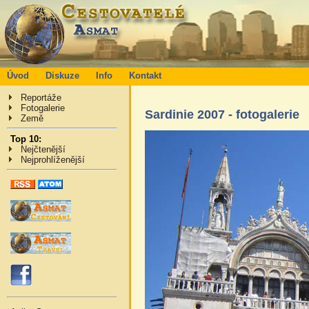
Úvod
Diskuze
Info
Kontakt
Reportáže
Fotogalerie
Sardinie 2007 - fotogalerie
Země
Top 10:
Nejčtenější
Nejprohlíženější