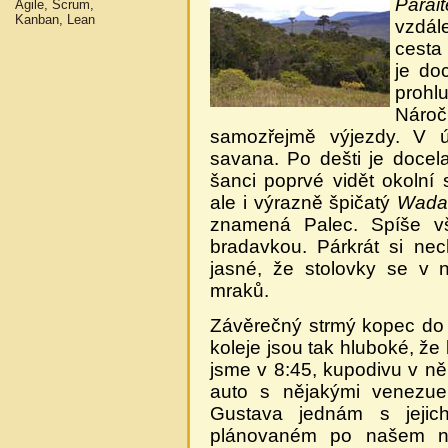
Parait
Agile, Scrum,
Kanban, Lean
vzdál
cesta
je do
prohlu
Nároč
samozřejmě výjezdy. V ú
savana. Po dešti je docela
šanci poprvé vidět okolní
ale i výrazně špičatý
Wadak
znamená Palec. Spíše vš
bradavkou. Párkrát si nec
jasné, že stolovky se v 
mraků.
Závěrečný strmý kopec d
koleje jsou tak hluboké, 
jsme v 8:45, kupodivu v ně
auto s nějakými venezue
Gustava jednám s jeji
plánovaném po našem 