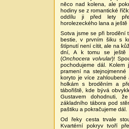
něco nad kolena, ale pok
hodiny se z romantické říčk
oddílu ji před lety p
horolezeckého lana a ještě 
Sotva jsme se při brodění 
bestie, v prvním šiku s 
štípnutí není cítit, ale na k
dní, A k tomu se ještě 
(
Onchocera volvular
)! Spo
pochodujeme dál. Kolem 
pramení na stejnojmenné s
koryto je více zahloubené 
holkám s broděním a pře
tábořiště, kde bývá obvyk
Gustavem dohodnuti, 
základního tábora pod st
paštiku a pokračujeme dál.
Od řeky cesta trvale sto
Kvartérní pokryv tvoří p