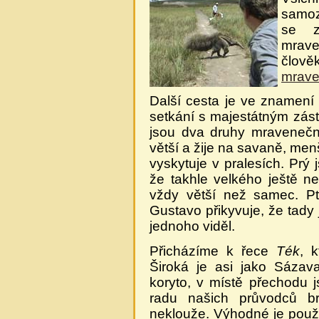
samoz
se z
mrave
člově
mrave
Další cesta je ve znamení
setkání s majestátným zás
jsou dva druhy mravenečn
větší a žije na savaně, me
vyskytuje v pralesích. Prý 
že takhle velkého ještě ne
vždy větší než samec. Pt
Gustavo přikyvuje, že tady
jednoho viděl.
Přicházíme k řece
Ték
, 
Široká je asi jako Sázav
koryto, v místě přechodu j
radu našich průvodců b
neklouže. Výhodné je použi