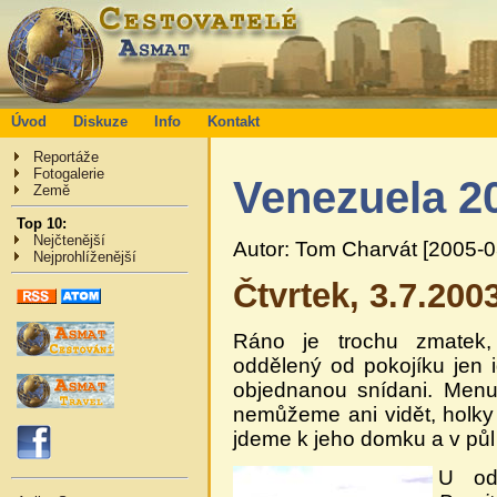
Úvod
Diskuze
Info
Kontakt
Reportáže
Fotogalerie
Venezuela 2
Země
Top 10:
Nejčtenější
Autor: Tom Charvát [2005-0
Nejprohlíženější
Čtvrtek, 3.7.200
Ráno je trochu zmatek, 
oddělený od pokojíku jen
objednanou snídani. Menu 
nemůžeme ani vidět, holky 
jdeme k jeho domku a v půl
U od