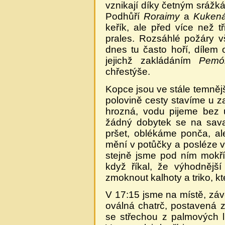
vznikají díky četným srážk
Podhůří
Roraimy
a
Kuken
keřík, ale před více než t
prales. Rozsáhlé požáry v
dnes tu často hoří, dílem 
jejichž zakládáním
Pemó
chřestýše.
Kopce jsou ve stále temnějš
polovině cesty stavíme u z
hrozná, vodu pijeme bez 
žádný dobytek se na sava
pršet, oblékáme ponča, a
mění v potůčky a posléze v 
stejně jsme pod ním mokř
když říkal, že výhodnějš
zmoknout kalhoty a triko, k
V 17:15 jsme na místě, zá
oválná chatrč, postavená 
se střechou z palmových li