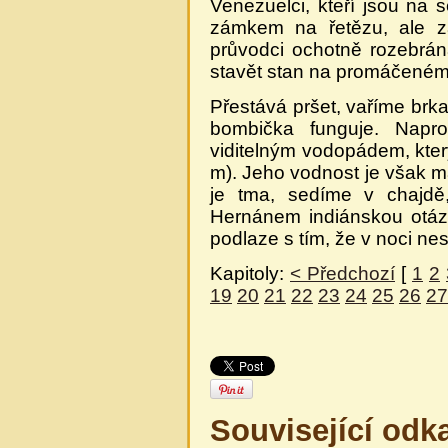
Venezuelci, kteří jsou na
zámkem na řetězu, ale z
průvodci ochotně rozebrána
stavět stan na promáčeném
Přestává pršet, vaříme brka
bombička funguje. Napr
viditelným vodopádem, kter
m). Jeho vodnost je však ma
je tma, sedíme v chajd
Hernánem indiánskou otáz
podlaze s tím, že v noci nes
Kapitoly:
< Předchozí
[
1
2
19
20
21
22
23
24
25
26
27
Související odk