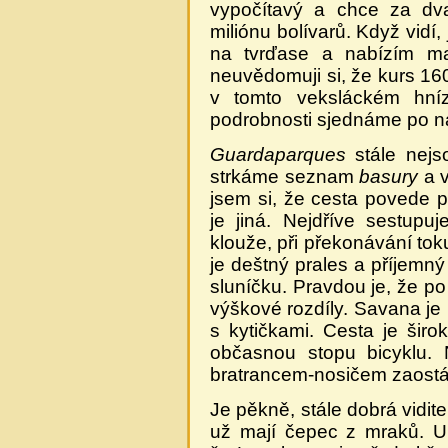
vypočítavý a chce za dva
miliónu bolívarů. Když vidí,
na tvrďase a nabízím m
neuvědomuji si, že kurs 160
v tomto veksláckém hní
podrobnosti sjednáme po n
Guardaparques
stále nejs
strkáme seznam
basury
a v
jsem si, že cesta povede 
je jiná. Nejdříve sestup
klouže, při překonávání to
je deštný prales a příjemn
sluníčku. Pravdou je, že p
výškové rozdíly. Savana je m
s kytičkami. Cesta je širo
občasnou stopu bicyklu. 
bratrancem-nosičem zaostá
Je pěkně, stále dobrá vidite
už mají čepec z mraků. U