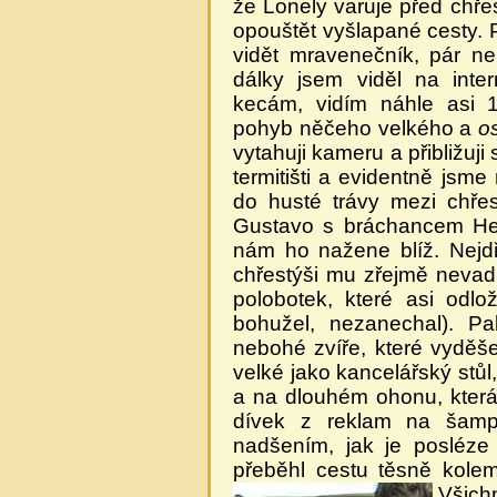
že Lonely varuje před chře
opouštět vyšlapané cesty. 
vidět mravenečník, pár n
dálky jsem viděl na inte
kecám, vidím náhle asi 
pohyb něčeho velkého a
o
vytahuji kameru a přibližuj
termitišti a evidentně jsme 
do husté trávy mezi chře
Gustavo s bráchancem Her
nám ho nažene blíž. Nejd
chřestýši mu zřejmě nevad
polobotek, které asi odlo
bohužel, nezanechal). P
nebohé zvíře, které vyděš
velké jako kancelářský stůl
a na dlouhém ohonu, která
dívek z reklam na šampó
nadšením, jak je posléze
přeběhl cestu těsně kole
Všich