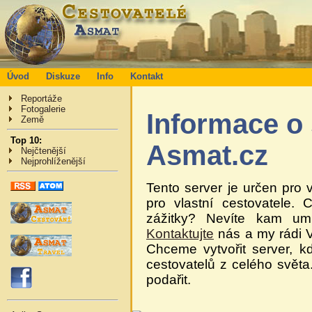
Úvod
Diskuze
Info
Kontakt
Reportáže
Fotogalerie
Informace o 
Země
Top 10:
Asmat.cz
Nejčtenější
Nejprohlíženější
Tento server je určen pro
pro vlastní cestovatele.
zážitky? Nevíte kam umís
Kontaktujte
nás a my rádi V
Chceme vytvořit server, k
cestovatelů z celého světa
podařit.