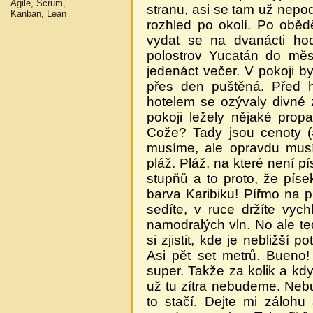
Agile, Scrum,
stranu, asi se tam už nepo
Kanban, Lean
rozhled po okolí. Po obě
vydat se na dvanácti hod
polostrov Yucatán do měs
jedenáct večer. V pokoji b
přes den puštěná. Před 
hotelem se ozývaly divné
pokoji ležely nějaké propa
Cože? Tady jsou cenoty (=
musíme, ale opravdu musí
pláž. Pláž, na které není pí
stupňů a to proto, že píse
barva Karibiku! Pířmo na p
sedíte, v ruce držíte vyc
namodralých vln. No ale te
si zjistit, kde je nebližší
Asi pět set metrů. Bueno
super. Takže za kolik a kdy
už tu zítra nebudeme. Nebu
to stačí. Dejte mi záloh