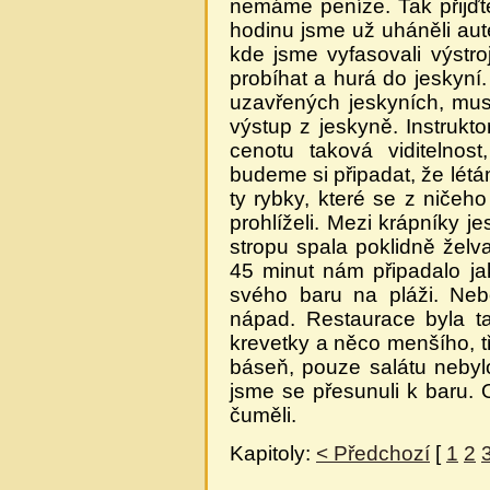
nemáme peníze. Tak přijďte
hodinu jsme už uháněli aut
kde jsme vyfasovali výstro
probíhat a hurá do jeskyn
uzavřených jeskyních, muse
výstup z jeskyně. Instrukt
cenotu taková viditelno
budeme si připadat, že létá
ty rybky, které se z ničeh
prohlíželi. Mezi krápníky 
stropu spala poklidně želv
45 minut nám připadalo ja
svého baru na pláži. Neb
nápad. Restaurace byla t
krevetky a něco menšího, t
báseň, pouze salátu nebylo
jsme se přesunuli k baru. Ob
čuměli.
Kapitoly:
< Předchozí
[
1
2