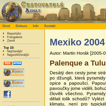
Úvod
Diskuze
Info
Kontakt
Reportáže
Fotogalerie
Mexiko 2004
Země
Top 10:
Nejčtenější
Autor: Martin Horák [2005-0
Nejprohlíženější
Palenque a Tul
Desátý den cesty jsme stráv
po džungli, která pyramid
opice a papoušci. Papouš
pavoučky jsme viděli, bohu
člověk všechno. Pyramidy
dělali tolik schodů? Vyléz
klimatu, není pro typic