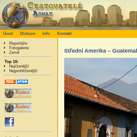
Úvod
Diskuze
Info
Kontakt
Reportáže
Fotogalerie
Střední Amerika – Guatema
Země
Top 10:
Nejčtenější
Nejprohlíženější