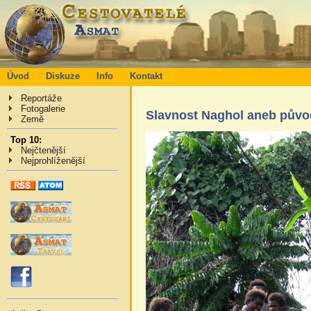
Úvod
Diskuze
Info
Kontakt
Reportáže
Fotogalerie
Slavnost Naghol aneb původ
Země
Top 10:
Nejčtenější
Nejprohlíženější