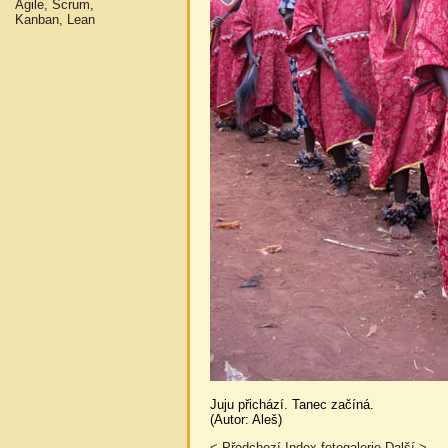
Agile, Scrum,
Kanban, Lean
Juju přichází. Tanec začíná.
(Autor: Aleš)
< Předchozí
Index fotogalerie
Další >