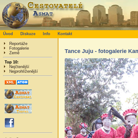
Úvod
Diskuze
Info
Kontakt
Reportáže
Fotogalerie
Tance Juju - fotogalerie K
Země
Top 10:
Nejčtenější
Nejprohlíženější