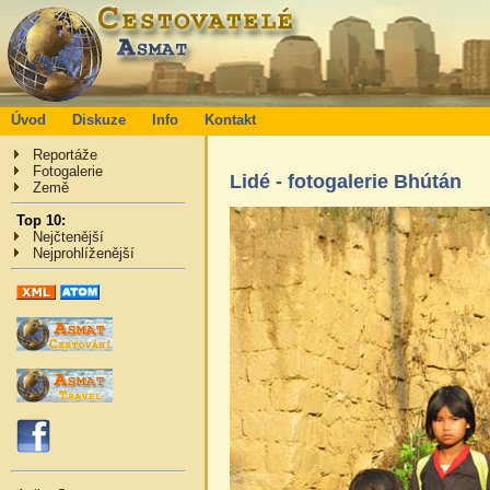
Úvod
Diskuze
Info
Kontakt
Reportáže
Fotogalerie
Lidé - fotogalerie Bhútán
Země
Top 10:
Nejčtenější
Nejprohlíženější