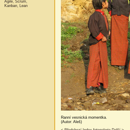
Agile, Scrum,
Kanban, Lean
Ranní vesnická momentka.
(Autor: Aleš)
< Předchozí
Index fotogalerie
Další >