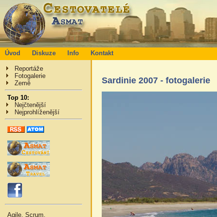
Úvod
Diskuze
Info
Kontakt
Reportáže
Fotogalerie
Sardinie 2007 - fotogalerie
Země
Top 10:
Nejčtenější
Nejprohlíženější
Agile, Scrum,