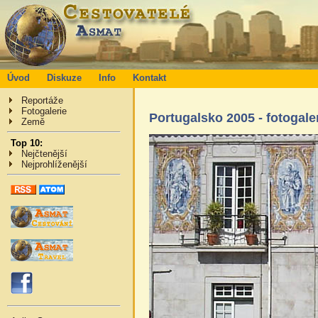
Úvod
Diskuze
Info
Kontakt
Reportáže
Fotogalerie
Portugalsko 2005 - fotogale
Země
Top 10:
Nejčtenější
Nejprohlíženější