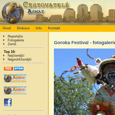
Úvod
Diskuze
Info
Kontakt
Reportáže
Fotogalerie
Goroka Festival - fotogale
Země
Top 10:
Nejčtenější
Nejprohlíženější