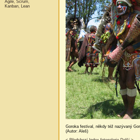
Agile, Scrum,
Kanban, Lean
Goroka festival, někdy též nazývaný Go
(Autor: Aleš)
< Předchozí
Index fotogalerie
Další >